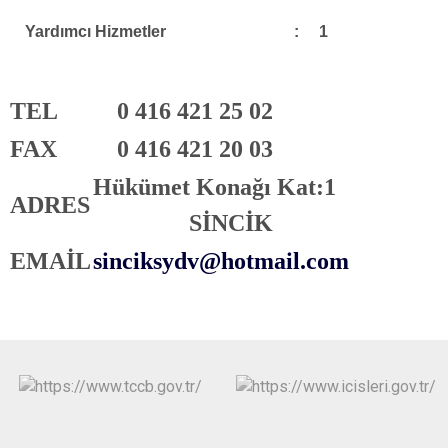
Yardımcı Hizmetler : 1
TEL
0 416 421 25 02
FAX
0 416 421 20 03
Hükümet Konağı Kat:1
ADRES
SİNCİK
EMAİL
sinciksydv
@hotmail.com