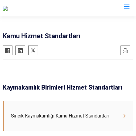
Adıyaman
Kamu Hizmet Standartları
Besni
Çelikhan
Gerger
Gölbaşı
Kahta
Kaymakamlık Birimleri Hizmet Standartları
Samsat
Sincik
Tut
Sincik Kaymakamlığı Kamu Hizmet Standartları