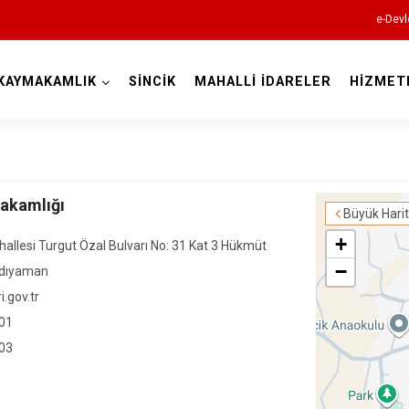
e-Devl
KAYMAKAMLIK
SİNCİK
MAHALLİ İDARELER
HİZMET
Adıyaman
makamlığı
Büyük Hari
+
llesi Turgut Özal Bulvarı No: 31 Kat 3 Hükmüt
−
Besni
Adıyaman
i.gov.tr
Çelikhan
 01
Gerger
 03
Gölbaşı
Kahta